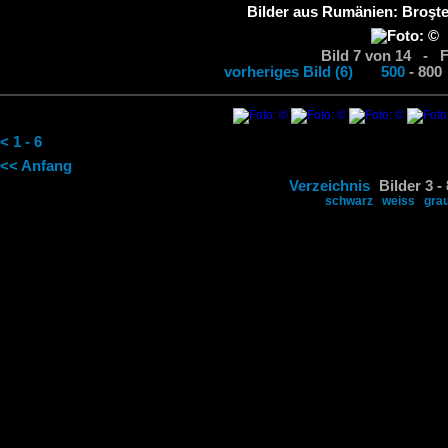
Bilder aus Rumänien: Broşte
Bild 7 von 14 - 
vorheriges Bild (6)
500
- 8
< 1 - 6
<< Anfang
Verzeichnis
Bilder 3 -
schwarz
weiss
gra