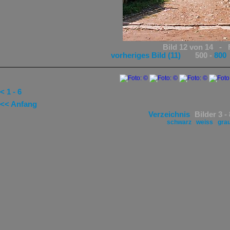
Bild 12 von 14 - 
vorheriges Bild (11)
500 -
800
< 1 - 6
<< Anfang
Verzeichnis
Bilder 3 -
schwarz
weiss
gra