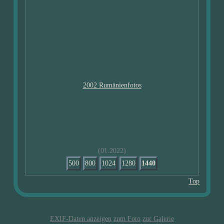
(01.2022)
500
800
1024
1280
1440
Top
EXIF-Daten anzeigen
zum Foto
zur Galerie