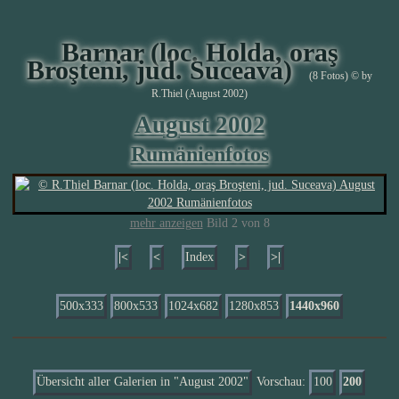
Barnar (loc. Holda, oraş
Broşteni, jud. Suceava)
(8 Fotos) © by
R.Thiel (August 2002)
August 2002
Rumänienfotos
mehr anzeigen
Bild 2 von 8
|<
<
Index
>
>|
500x333
800x533
1024x682
1280x853
1440x960
Übersicht aller Galerien in "August 2002"
Vorschau:
100
200