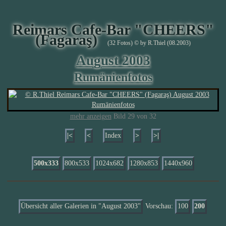
Reimars Cafe-Bar "CHEERS"
(Fagaraş)
(32 Fotos) © by R.Thiel (08.2003)
August 2003
Rumänienfotos
mehr anzeigen
Bild 29 von 32
|<
<
Index
>
>|
500x333
800x533
1024x682
1280x853
1440x960
Übersicht aller Galerien in "August 2003"
Vorschau:
100
200