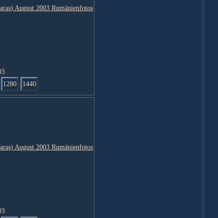
03
1280
1440
03