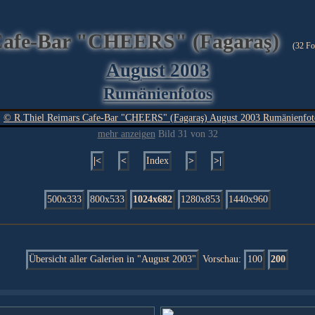
Cafe-Bar "CHEERS" (Fagaraş)
(32 Fo
August 2003
Rumänienfotos
mehr anzeigen
Bild 31 von 32
|<
<
Index
>
>|
500x333
800x533
1024x682
1280x853
1440x960
Übersicht aller Galerien in "August 2003"
Vorschau:
100
200