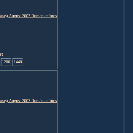
03
1280
1440