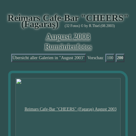
Reimars Cafe-Bar "CHEERS"
(Fagaraş)
(32 Fotos) © by R.Thiel (08.2003)
August 2003
Rumänienfotos
Übersicht aller Galerien in "August 2003"
Vorschau:
100
200