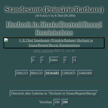
Standesamt (Primărie/Rathaus)
(44 Fotos) © by R.Thiel (09.2004)
Hochzeit in Sinaia/Buşteni/Bucegi
Rumänienfotos
mehr anzeigen
Bild 11 von 44
|<
<
Index
>
>|
500x333
800x533
1024x682
1280x853
1440x960
Übersicht aller Galerien in "Hochzeit in Sinaia/Buşteni/Bucegi"
Vorschau:
100
200