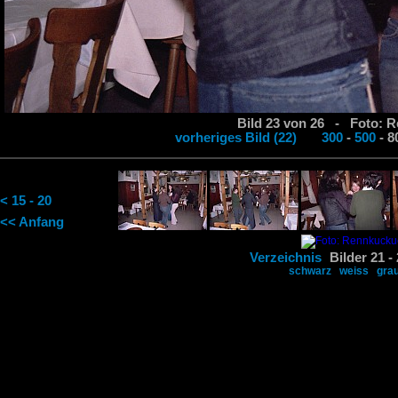
Bild 23 von 26 - Foto: 
vorheriges Bild (22)
300
-
500
-
< 15 - 20
<< Anfang
Verzeichnis
Bilder 21 -
schwarz
weiss
gra