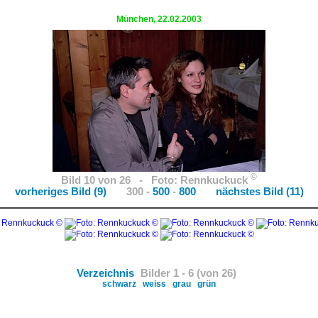
Restaurant "Klein Bukarest"
München, 22.02.2003
©
Bild 10 von 26 - Foto: Rennkuckuck
vorheriges Bild (9)
300 -
500
-
800
nächstes Bild (11)
Verzeichnis
Bilder 1 - 6 (von 26)
schwarz
weiss
grau
grün