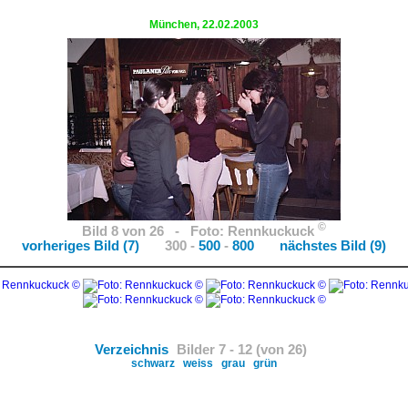
Restaurant "Klein Bukarest"
München, 22.02.2003
©
Bild 8 von 26 - Foto: Rennkuckuck
vorheriges Bild (7)
300 -
500
-
800
nächstes Bild (9)
Verzeichnis
Bilder 7 - 12 (von 26)
schwarz
weiss
grau
grün